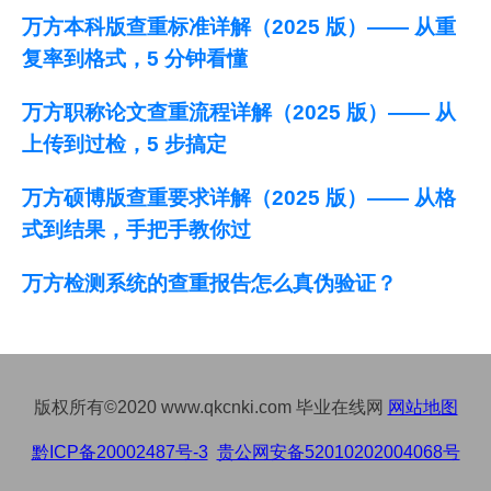
万方本科版查重标准详解（2025 版）—— 从重
复率到格式，5 分钟看懂
万方职称论文查重流程详解（2025 版）—— 从
上传到过检，5 步搞定
万方硕博版查重要求详解（2025 版）—— 从格
式到结果，手把手教你过
万方检测系统的查重报告怎么真伪验证？
版权所有©2020 www.qkcnki.com 毕业在线网
网站地图
黔ICP备20002487号-3
贵公网安备52010202004068号