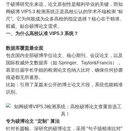
于硕博研究生来说，论文原创性是顺利毕业的关键，而知
网硕博 VIP5.3 检测系统正是高校公认的学术不端检测 “标
尺”。它为何能成为众多高校的指定选择？核心在于精准、
权威、贴合硕博论文需求。
一、为什么高校认准 VIP5.3 系统？
数据库覆盖最全面
包含国内全部硕博学位论文、核心期刊、会议论文，以及
国际权威外文数据库（如 Springer、Taylor&Francis），
甚至往届学长学姐的检测论文也纳入比对，确保任何抄袭
痕迹都无所遁形。
比如：引用了某篇未公开的博士论文片段，系统也能精准
识别。
专为硕博论文 “定制” 算法
针对长篇幅、深研究的硕博论文，采用 “句子级精准比对”