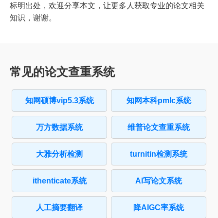
标明出处，欢迎分享本文，让更多人获取专业的论文相关
知识，谢谢。
常见的论文查重系统
知网硕博vip5.3系统
知网本科pmlc系统
万方数据系统
维普论文查重系统
大雅分析检测
turnitin检测系统
ithenticate系统
AI写论文系统
人工摘要翻译
降AIGC率系统