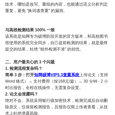
技术，哪怕是改写、重组的内容，也能通过语义分析判定
重复，避免 “换词逃查重” 的漏洞。
与高校检测结果 100% 一致
该系统是知网专为硕博阶段开发的官方版本，和高校图书
馆使用的系统完全同步，自己提前检测的结果，就是最终
提交的结果，杜绝 “校外检测不准” 的担忧。
二、用户最关心的 3 个问题
1. 检测流程复杂吗？
简单 3 步：打开
知网硕博VIP5.3查重系统
上传论文（支持
Word 格式）→ 支付费用（按168元/篇）→ 30 分钟 - 2 小
时出报告，全程在线操作，无需复杂设置。
2. 论文会泄露吗？
绝对不会。系统采用银行级加密技术，检测完成后自动删
除原文，仅保留检测报告，且报告仅限上传者查看，从技
术上杜绝泄露风险。