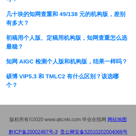
几十块的知网查重和 49/138 元的机构版，差别
有多大？
初稿用个人版、定稿用机构版，知网查重怎么选
最稳？
知网 AIGC 检测个人版和机构版，结果一样吗？
硕博 VIP5.3 和 TMLC2 有什么区别？该选哪
个？
版权所有©2020 www.qkcnki.com 毕业在线网
网站地图
黔ICP备20002487号-3
贵公网安备52010202004068号