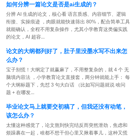
如何分辨一篇论文是否是ai生成的？
分辨 AI 生成的论文，核心看 语言质感、内容细节、逻辑
衔接、实操痕迹 ，肉眼就能快速筛出 80%，配合简单工具
就能确认，全程不用复杂操作，尤其小学教育这类偏实践
的论文，AI 超容...
论文的大纲都列好了，肚子里没墨水写不出来怎
么办？
宝子别慌！大纲定了就赢麻了，不用整复杂的，就 4 个 无
脑填内容法 ，小学教育论文直接套，两分钟就能上手： 每
个大纲标题下，先怼 3 句大白话 （比如写问题就说 啥问
题 + 在哪发...
毕业论文马上就要交初稿了，但我还没有动笔，
该怎么办？
太懂这种感觉了，论文熬到快完结反而突然泄劲，焦虑和
烦躁裹在一起，啥都不想干但心里又揪着事儿，这种又慌