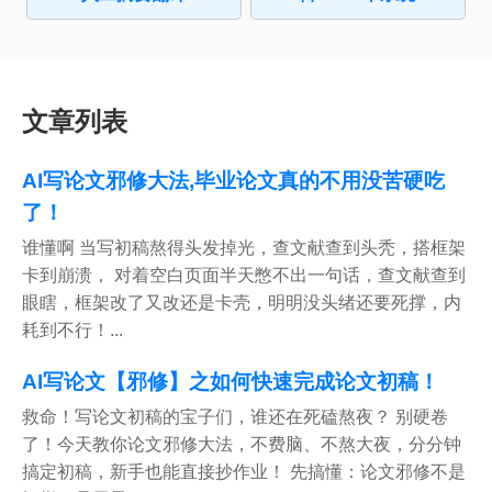
文章列表
AI写论文邪修大法,毕业论文真的不用没苦硬吃
了！
谁懂啊 当写初稿熬得头发掉光，查文献查到头秃，搭框架
卡到崩溃， 对着空白页面半天憋不出一句话，查文献查到
眼瞎，框架改了又改还是卡壳，明明没头绪还要死撑，内
耗到不行！...
AI写论文【邪修】之如何快速完成论文初稿！
救命！写论文初稿的宝子们，谁还在死磕熬夜？ 别硬卷
了！今天教你论文邪修大法，不费脑、不熬大夜，分分钟
搞定初稿，新手也能直接抄作业！ 先搞懂：论文邪修不是