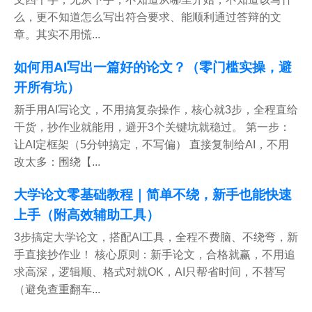
么，更不知道怎么写出符合要求、能顺利通过答辩的文
章。其实不用慌...
如何用AI写出一篇好的论文？（零门槛实操，避
开所有坑）
新手用AI写论文，不用搞复杂操作，核心就3步，全程直给
干货，抄作业就能用，避开3个关键坑就稳过。 第一步：
让AI定框架（5分钟搞定，不写偏） 直接复制给AI，不用
改太多：围绕【...
大学论文零基础教程｜简单不绕，新手也能快速
上手（附高效辅助工具）
3步搞定大学论文，搭配AI工具，全程不费脑、不绕弯，新
手直接抄作业！ 核心原则：新手论文，合格就赢，不用追
求高深，逻辑顺、格式对就OK，AI只帮省时间，不替写
（避免查重翻车...