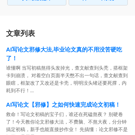
文章列表
AI写论文邪修大法,毕业论文真的不用没苦硬吃
了！
谁懂啊 当写初稿熬得头发掉光，查文献查到头秃，搭框架
卡到崩溃， 对着空白页面半天憋不出一句话，查文献查到
眼瞎，框架改了又改还是卡壳，明明没头绪还要死撑，内
耗到不行！...
AI写论文【邪修】之如何快速完成论文初稿！
救命！写论文初稿的宝子们，谁还在死磕熬夜？ 别硬卷
了！今天教你论文邪修大法，不费脑、不熬大夜，分分钟
搞定初稿，新手也能直接抄作业！ 先搞懂：论文邪修不是