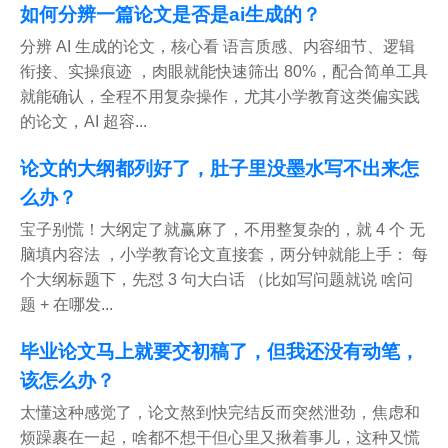
如何分辨一篇论文是否是ai生成的？
分辨 AI 生成的论文，核心看 语言质感、内容细节、逻辑
衔接、实操痕迹 ，肉眼就能快速筛出 80%，配合简单工具
就能确认，全程不用复杂操作，尤其小学教育这类偏实践
的论文，AI 超容...
论文的大纲都列好了，肚子里没墨水写不出来怎
么办？
宝子别慌！大纲定了就赢麻了，不用整复杂的，就 4 个 无
脑填内容法 ，小学教育论文直接套，两分钟就能上手： 每
个大纲标题下，先怼 3 句大白话 （比如写问题就说 啥问
题 + 在哪发...
毕业论文马上就要交初稿了，但我还没有动笔，
该怎么办？
太懂这种感觉了，论文熬到快完结反而突然泄劲，焦虑和
烦躁裹在一起，啥都不想干但心里又揪着事儿，这种又慌