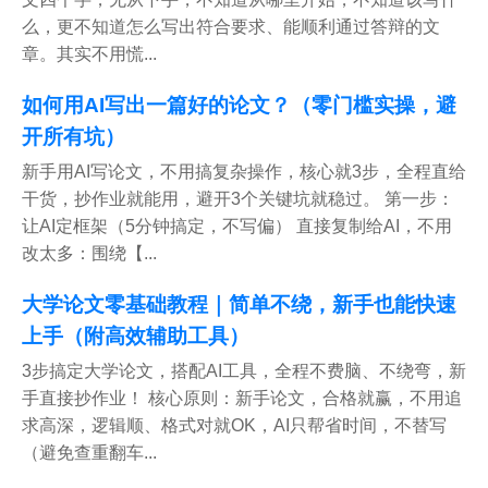
么，更不知道怎么写出符合要求、能顺利通过答辩的文
章。其实不用慌...
如何用AI写出一篇好的论文？（零门槛实操，避
开所有坑）
新手用AI写论文，不用搞复杂操作，核心就3步，全程直给
干货，抄作业就能用，避开3个关键坑就稳过。 第一步：
让AI定框架（5分钟搞定，不写偏） 直接复制给AI，不用
改太多：围绕【...
大学论文零基础教程｜简单不绕，新手也能快速
上手（附高效辅助工具）
3步搞定大学论文，搭配AI工具，全程不费脑、不绕弯，新
手直接抄作业！ 核心原则：新手论文，合格就赢，不用追
求高深，逻辑顺、格式对就OK，AI只帮省时间，不替写
（避免查重翻车...