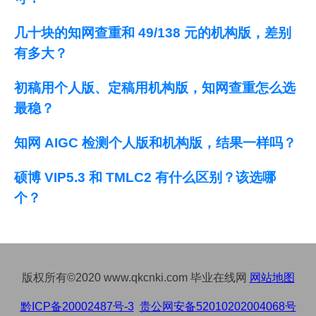
几十块的知网查重和 49/138 元的机构版，差别
有多大？
初稿用个人版、定稿用机构版，知网查重怎么选
最稳？
知网 AIGC 检测个人版和机构版，结果一样吗？
硕博 VIP5.3 和 TMLC2 有什么区别？该选哪
个？
版权所有©2020 www.qkcnki.com 毕业在线网
网站地图
黔ICP备20002487号-3
贵公网安备52010202004068号