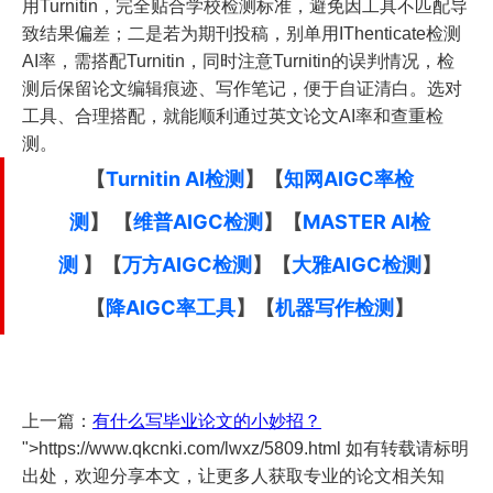
用Turnitin，完全贴合学校检测标准，避免因工具不匹配导
致结果偏差；二是若为期刊投稿，别单用IThenticate检测
AI率，需搭配Turnitin，同时注意Turnitin的误判情况，检
测后保留论文编辑痕迹、写作笔记，便于自证清白。选对
工具、合理搭配，就能顺利通过英文论文AI率和查重检
测。
【
Turnitin AI检测
】
【
知网AIGC率检
测
】
【
维普AIGC检测
】
【
MASTER AI检
测
】
【
万方AIGC检测
】
【
大雅AIGC检测
】
【
降AIGC率工具
】
【
机器写作检测
】
上一篇：
有什么写毕业论文的小妙招？
">https://www.qkcnki.com/lwxz/5809.html 如有转载请标明
出处，欢迎分享本文，让更多人获取专业的论文相关知