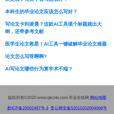
本科生的毕业论文应该怎么写好？
写论文卡到凌晨？这款AI工具填个标题就出大
纲，还带参考文献
医学生论文救星！AI工具一键破解毕业论文难题
论文怎么写呀啊啊?
AI写论文哪些行为算学术不端？
版权所有©2020 www.qkcnki.com 毕业在线网
网站地图
黔ICP备20002487号-3
贵公网安备52010202004068号