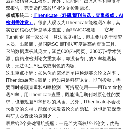
后建议结合人工核对。此外，它能同时出具AI率和重复率
双报告，完美适配高校毕业论文检测需求。
权威系统二：
IThenticate（科研/期刊首选，查重权威，AI
检测需注意）
。
很多人误以为IThenticate能检测AI率，其
实它的核心优势是学术查重，而非AIGC检测——它与
Turnitin同属一家公司，算法高度相似，但主要服务于研究
人员、出版商，是国际SCI期刊认可度最高的查重工具。
它的数据库极其庞大，涵盖600亿+网页、3800万+学术资
源，能精准检测论文重复率，却没有专门的AI率检测模
块，无法识别AI生成或润色的内容。
这里重点提醒：如果你的需求是单纯检测英文论文AI率，
IThenticate无法满足；但如果是科研论文、期刊投稿，需
要同时兼顾查重和AI率检测，可搭配使用——用Turnitin检
测AI率，用IThenticate查重，既能满足期刊对原创性的要
求，也能规避AI率超标的风险。另外，IThenticate不会收
录提交的文档，能保护未发表论文的隐私，这也是它深受
科研人员青睐的原因之一。
最后给2个关键避坑提醒：一是若为高校毕业论文，优先