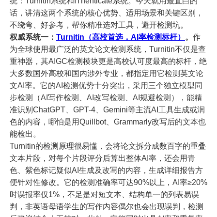
统：Turnitin系统和IThenticate系统。今天就用最直白的
话，讲清这两个系统的核心优势、适用场景和关键区别，
不绕弯、好参考，帮你精准选对工具，避开检测坑。
权威系统一：
Turnitin（高校首选，AI率检测标杆）
。
作
为全球使用最广泛的英文论文检测系统，Turnitin不仅是查
重神器，其AIGC检测模块更是高校认可度最高的标杆，绝
大多数国外高校和国内涉外专业，都指定用它检测英文论
文AI率。它的AI检测优势十分突出，采用三个独立模型同
步检测（AI写作检测、AI改写检测、AI规避检测），能精
准识别ChatGPT、GPT-4、Gemini等主流AI工具生成或润
色的内容，哪怕是用Quillbot、Grammarly改写后的文本也
能检出。
Turnitin的检测原理很易懂，会将论文拆分成数百字的重叠
文本片段，对每个片段评分后算出整体AI率，还会用青
色、紫色标记疑似AI生成及改写的内容，生成详细报告方
便针对性修改。它的检测准确率可达90%以上，AI率≥20%
时误报率仅1%，不足是对短文本、结构单一的列表易误
判，非英语母语学生的写作内容偶尔也会出现误判，检测