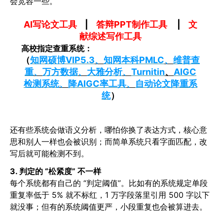
会宽容一些。
AI写论文工具
|
答辩PPT制作工具
|
文
献综述写作工具
高校指定查重系统：
（
知网硕博VIP5.3
、
知网本科PMLC
、
维普查
重
、
万方数据
、
大雅分析
、
Turnitin
、
AIGC
检测系统
、
降AIGC率工具
、
自动论文降重系
统
）
还有些系统会做语义分析，哪怕你换了表达方式，核心意
思和别人一样也会被识别；而简单系统只看字面匹配，改
写后就可能检测不到。
3. 判定的 “松紧度” 不一样
每个系统都有自己的 “判定阈值”。比如有的系统规定单段
重复率低于 5% 就不标红，1 万字段落里引用 500 字以下
就没事；但有的系统阈值更严，小段重复也会被算进去。