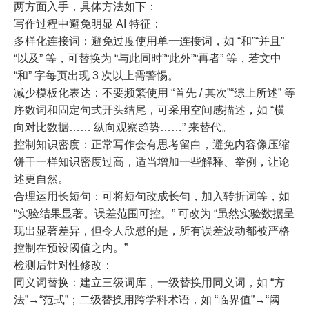
两方面入手，具体方法如下：
写作过程中避免明显 AI 特征：
多样化连接词：避免过度使用单一连接词，如 “和”“并且”
“以及” 等，可替换为 “与此同时”“此外”“再者” 等，若文中
“和” 字每页出现 3 次以上需警惕。
减少模板化表达：不要频繁使用 “首先 / 其次”“综上所述” 等
序数词和固定句式开头结尾，可采用空间感描述，如 “横
向对比数据…… 纵向观察趋势……” 来替代。
控制知识密度：正常写作会有思考留白，避免内容像压缩
饼干一样知识密度过高，适当增加一些解释、举例，让论
述更自然。
合理运用长短句：可将短句改成长句，加入转折词等，如
“实验结果显著。误差范围可控。” 可改为 “虽然实验数据呈
现出显著差异，但令人欣慰的是，所有误差波动都被严格
控制在预设阈值之内。”
检测后针对性修改：
同义词替换：建立三级词库，一级替换用同义词，如 “方
法”→“范式”；二级替换用跨学科术语，如 “临界值”→“阈