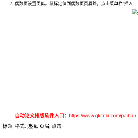
偶数页设置类似。鼠标定位到偶数页页眉处，点击菜单栏"插入"—>"域
自动论文排版软件入口：
https://www.qkcnki.com/paiban
标题, 格式, 选择, 页眉, 点击