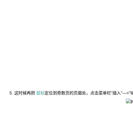
这时候再把
鼠标
定位到奇数页的页眉处，点击菜单栏"插入"—>"域