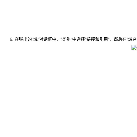
在弹出的"域"对话框中，"类别"中选择"链接和引用"，然后在"域名"中