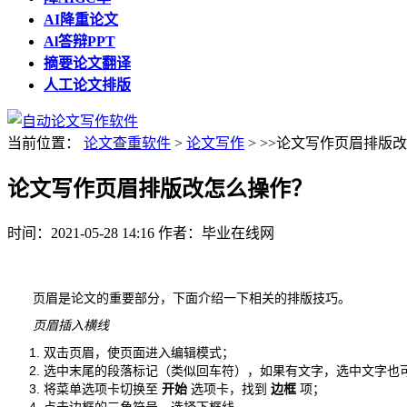
AI降重论文
Al答辩PPT
摘要论文翻译
人工论文排版
当前位置：
论文查重软件
>
论文写作
> >>论文写作页眉排版
论文写作页眉排版改怎么操作？
时间：2021-05-28 14:16
作者：毕业在线网
页眉是论文的重要部分，下面介绍一下相关的排版技巧。
页眉插入横线
双击页眉，使页面进入编辑模式；
选中末尾的段落标记（类似回车符），如果有文字，选中文字也
将菜单选项卡切换至
开始
选项卡，找到
边框
项；
点击边框的三角符号，选择下框线。