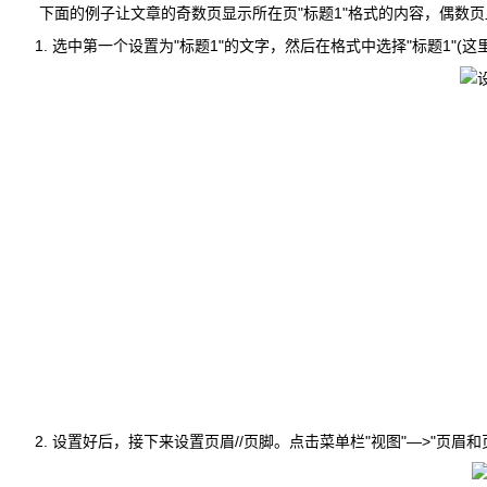
下面的例子让文章的奇数页显示所在页"标题1"格式的内容，偶数页
选中第一个设置为"标题1"的文字，然后在格式中选择"标题1"(
设置好后，接下来设置页眉//页脚。点击菜单栏"视图"—>"页眉和