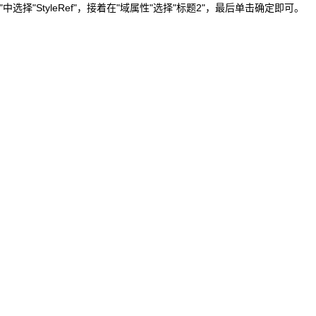
择"StyleRef"，接着在"域属性"选择"标题2"，最后单击确定即可。