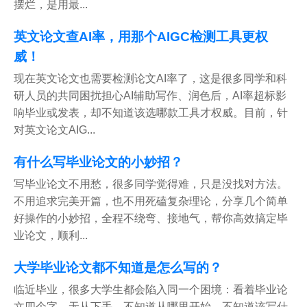
摆烂，是用最...
英文论文查AI率，用那个AIGC检测工具更权
威！
现在英文论文也需要检测论文AI率了，这是很多同学和科
研人员的共同困扰担心AI辅助写作、润色后，AI率超标影
响毕业或发表，却不知道该选哪款工具才权威。目前，针
对英文论文AIG...
有什么写毕业论文的小妙招？
写毕业论文不用愁，很多同学觉得难，只是没找对方法。
不用追求完美开篇，也不用死磕复杂理论，分享几个简单
好操作的小妙招，全程不绕弯、接地气，帮你高效搞定毕
业论文，顺利...
大学毕业论文都不知道是怎么写的？
临近毕业，很多大学生都会陷入同一个困境：看着毕业论
文四个字，无从下手，不知道从哪里开始，不知道该写什