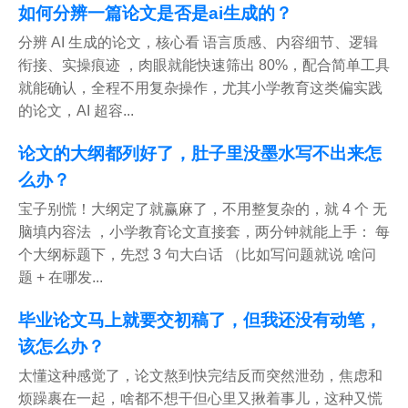
如何分辨一篇论文是否是ai生成的？
分辨 AI 生成的论文，核心看 语言质感、内容细节、逻辑
衔接、实操痕迹 ，肉眼就能快速筛出 80%，配合简单工具
就能确认，全程不用复杂操作，尤其小学教育这类偏实践
的论文，AI 超容...
论文的大纲都列好了，肚子里没墨水写不出来怎
么办？
宝子别慌！大纲定了就赢麻了，不用整复杂的，就 4 个 无
脑填内容法 ，小学教育论文直接套，两分钟就能上手： 每
个大纲标题下，先怼 3 句大白话 （比如写问题就说 啥问
题 + 在哪发...
毕业论文马上就要交初稿了，但我还没有动笔，
该怎么办？
太懂这种感觉了，论文熬到快完结反而突然泄劲，焦虑和
烦躁裹在一起，啥都不想干但心里又揪着事儿，这种又慌