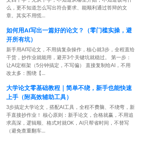
么，更不知道怎么写出符合要求、能顺利通过答辩的文
章。其实不用慌...
如何用AI写出一篇好的论文？（零门槛实操，避
开所有坑）
新手用AI写论文，不用搞复杂操作，核心就3步，全程直给
干货，抄作业就能用，避开3个关键坑就稳过。 第一步：
让AI定框架（5分钟搞定，不写偏） 直接复制给AI，不用
改太多：围绕【...
大学论文零基础教程｜简单不绕，新手也能快速
上手（附高效辅助工具）
3步搞定大学论文，搭配AI工具，全程不费脑、不绕弯，新
手直接抄作业！ 核心原则：新手论文，合格就赢，不用追
求高深，逻辑顺、格式对就OK，AI只帮省时间，不替写
（避免查重翻车...