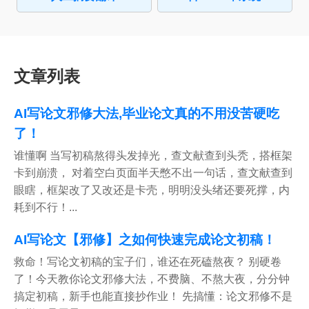
文章列表
AI写论文邪修大法,毕业论文真的不用没苦硬吃
了！
谁懂啊 当写初稿熬得头发掉光，查文献查到头秃，搭框架
卡到崩溃， 对着空白页面半天憋不出一句话，查文献查到
眼瞎，框架改了又改还是卡壳，明明没头绪还要死撑，内
耗到不行！...
AI写论文【邪修】之如何快速完成论文初稿！
救命！写论文初稿的宝子们，谁还在死磕熬夜？ 别硬卷
了！今天教你论文邪修大法，不费脑、不熬大夜，分分钟
搞定初稿，新手也能直接抄作业！ 先搞懂：论文邪修不是