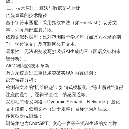
成”。
二、技术原理：算法与数据架构对比
传统查重的技术路径
基于字符串匹配：采用指纹算法（如SimHash）切分文
本，计算局部重复片段。
依赖文献数据库：比对范围限于学术库（如万方收录的期
刊、学位论文）及互联网公开文本。
局限性：无法识别改写抄袭或AI生成内容（因语义结构未
被分析）。
AIGC检测的技术革新
万方系统通过三重技术突破实现AI内容识别：
语言特征分析：
检测AI文本的“机器痕迹”：如句式模板化（“综上所述”“值得
注意的是”）、逻辑平直性、情感匮乏等。
采用动态语义网络（Dynamic Semantic Networks）量化
文本熵值，低熵文本（过于规整）被标记为AI生成。
多模型对抗训练：
训练集包含ChatGPT、文心一言等主流AI生成的文本样