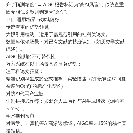
升了预测精度” → AIGC报告标记为“高AI风险”，传统查重
因无相似文献则判定为“原创”。
四、适用场景与领域偏好
传统查重的优势领域
大段引用检测：适用于需规范引用的社科类论文。
数据库依赖场景：对已有文献的抄袭识别（如历史学文献
综述）。
AIGC检测的不可替代性
万方系统在以下场景具备显著优势：
理工科论文筛查：
精准识别AI生成的公式推导、实验描述（如“该算法时间复
杂度为O(n²)”的标准化表述）
对抗AI代写产业链：
识别拼接式作弊：如混合人工写作与AI生成段落（漏检率
＜5%）。
学术期刊预审：
对医学、计算机等AI高渗透领域，AIGC率＞15%的稿件直
接拒稿。