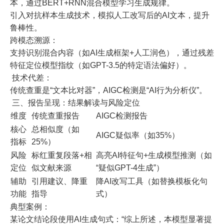
本，通过BERT+RNN混合模型学习生成规律。
引入对抗样本生成技术，模拟人工改写后的AI文本，提升
鲁棒性。
跨模态溯源：
支持识别混合内容（如AI生成框架+人工润色），通过残差
特征定位模型指纹（如GPT-3.5的特定语法偏好）。
技术代差：
传统查重是“文本比对器”，AIGC检测是“AI行为分析仪”。
三、报告呈现：结果解读与风险定位
维度
传统查重报告
AIGC检测报告
核心
总相似度（如
AIGC疑似率（如35%）
指标
25%）
风险
标红重复段落+相
高亮AI特征句+生成模型推测（如
定位
似文献来源
“疑似GPT-4生成”）
辅助
引用建议、降重
降AI改写工具（如替换模板化句
功能
指导
式）
典型案例：
某论文结论段使用AI生成句式：“综上所述，本模型显著提