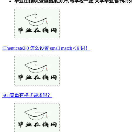
毕业在线网,查重结果100%与学校一致!大学毕业/期刊
iThenticate2.0 怎么设置 small match＜9 词！
SCI查重有格式要求吗？