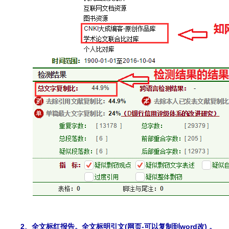
2、全文标红报告。全文标明引文(网页-可以复制到word改) 。