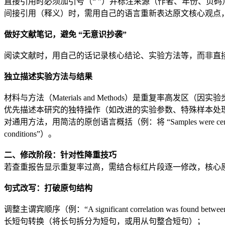
直接引用时必须加引号（“ ”）并标注来源（作者、年份、页码
间接引用（释义）时，需用自己的语言重新表达原文核心观点
做好文献笔记，避免 “无意识抄袭”
阅读文献时，用自己的话记录核心结论、实验方法等，而非直接
独立描述实验方法与结果
材料与方法（Materials and Methods）是重复率高发
优先描述本研究的独特操作（如改进的实验参数、特殊样本处
对通用方法，用简洁的原创语言概括（例：将 “Samples were centrifuged at 3,000
conditions”）。
二、修改阶段：针对性降重技巧
若查重报告显示重复率过高，需结合标红片段逐一修改，核心原
句式改写：打破原句结构
调整主谓宾顺序（例：“A significant correlation was found between X 
长短句转换（将长句拆分为短句，或用从句整合短句）；