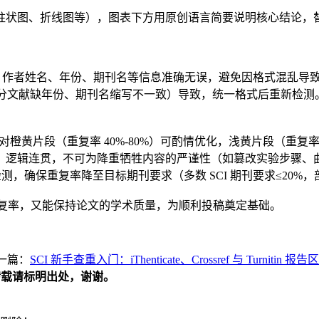
柱状图、折线图等），图表下方用原创语言简要说明核心结论，
式），作者姓名、年份、期刊名等信息准确无误，避免因格式混乱
部分文献缺年份、期刊名缩写不一致）导致，统一格式后重新检测
橙黄片段（重复率 40%-80%）可酌情优化，浅黄片段（重复率 
、逻辑连贯，不可为降重牺牲内容的严谨性（如篡改实验步骤、
测，确保重复率降至目标期刊要求（多数 SCI 期刊要求≤20%，
低重复率，又能保持论文的学术质量，为顺利投稿奠定基础。
一篇：
SCI 新手查重入门：iThenticate、Crossref 与 Turnitin 报
载请标明出处，谢谢。