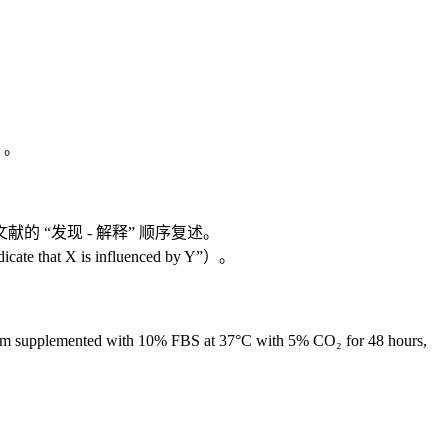
”）。
“发现 - 解释” 顺序复述。
hat X is influenced by Y”）。
ented with 10% FBS at 37°C with 5% CO₂ for 48 hours,