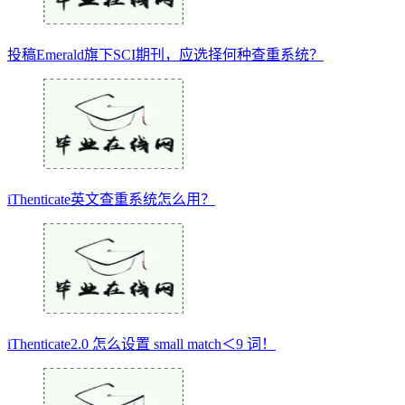
投稿Emerald旗下SCI期刊，应选择何种查重系统？
iThenticate英文查重系统怎么用？
iThenticate2.0 怎么设置 small match＜9 词！