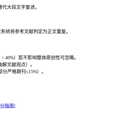
替代大段文字复述。
导致系统将参考文献判定为正文重复。
。
< 40%）若不影响整体原创性可忽略。
曲解文献观点）。
部分严格期刊≤15%）。
告区分指南!