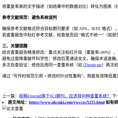
将重复率高的文字描述（如结果中的数据对比）转化为图表（
参考文献规范：避免系统误判
确保参考文献格式符合目标期刊要求（如 APA、IEEE 格
若查重报告中标红参考文献，检查是否因 “格式不统一”（如
三、关键提醒
结合查重报告精准修改：重点关注标红片段（重复率≥80%），对
避免过度降重破坏科学性：修改后需通读全文，确保术语准确
多次自查验证：修改后用同一查重系统（如
iThenticate
）再次检
通过 “写作时规范引用 + 修改时针对性重构”，既能有效降
上一篇：
投稿Emerald旗下SCI期刊，应选择何种查重系统？
下
原文地址：
https://www.qkcnki.com/ywcczs/5255.html
如有转