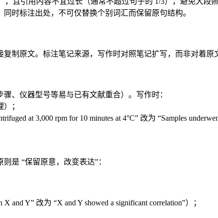
），且引用内容不宜过长（通常不超过句子的 1/3），避免大段
，同时标注出处，不可仅替换个别词汇而保留原句结构。
复制原文。标注笔记来源，写作时对照笔记扩写，而非对着原文
区（因实验步骤、仪器型号等易与已有文献重合）。写作时：
理）；
 rpm for 10 minutes at 4°C” 改为 “Samples underwent centrif
则是 “保留原意，改变表达”：
and Y” 改为 “X and Y showed a significant correlation”）；