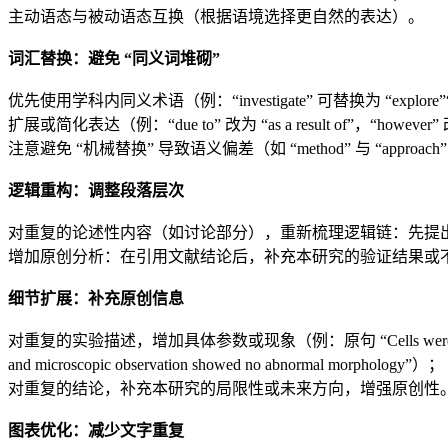
主动语态与被动语态互换（根据语境选择更自然的表达）。
词汇替换：避免 “同义词堆砌”
优先使用学科内同义术语（例：“investigate” 可替换为 “explor
扩展或简化表达（例：“due to” 改为 “as a result of”，“however” 改
注意避免 “机械替换” 导致语义偏差（如 “method” 与 “approach” 虽近义
逻辑重构：调整段落层次
对重复的论述性内容（如讨论部分），重新梳理逻辑链：先提出本
增加原创分析：在引用文献结论后，补充本研究的验证结果或不同视角（例：“Smith et al. 
细节扩展：补充原创信息
对重复的实验描述，增加具体参数或现象（例：原句 “Cells were cultured for 48 
and microscopic observation showed no abnormal morphology”）；
对重复的结论，补充本研究的局限性或未来方向，增强原创性
图表优化：减少文字重复