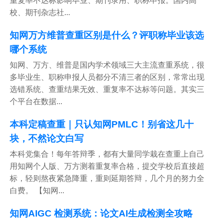
重复率不达标影响毕业、期刊录用、职称申报。国内高
校、期刊杂志社...
知网万方维普查重区别是什么？评职称毕业该选
哪个系统
知网、万方、维普是国内学术领域三大主流查重系统，很
多毕业生、职称申报人员都分不清三者的区别，常常出现
选错系统、查重结果无效、重复率不达标等问题。其实三
个平台在数据...
本科定稿查重｜只认知网PMLC！别省这几十
块，不然论文白写
本科党集合！每年答辩季，都有大量同学栽在查重上自己
用知网个人版、万方测着重复率合格，提交学校后直接超
标，轻则熬夜紧急降重，重则延期答辩，几个月的努力全
白费。 【知网...
知网AIGC 检测系统：论文AI生成检测全攻略