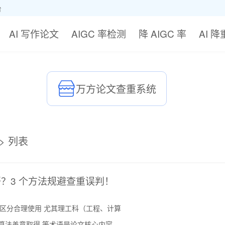
台
AI 写作论文
AIGC 率检测
降 AIGC 率
AI 
万方论文查重系统
>
列表
？3 个方法规避查重误判！
会区分合理使用 尤其理工科（工程、计算
林算法善意取得 等术语是论文核心内容，