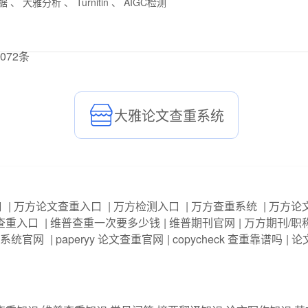
、 大雅分析 、 Turnitin 、 AIGC检测
072
条
大雅论文查重系统
口
|
万方论文查重入口
|
万方检测入口
|
万方查重系统
|
万方论
查重入口
|
维普查重一次要多少钱
|
维普期刊官网
|
万方期刊/职
系统官网
|
paperyy 论文查重官网
|
copycheck 查重靠谱吗
|
论