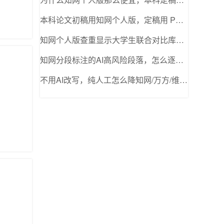
本科论文初稿用知网个人版，定稿用 PMLC，这个方案靠谱吗？
知网个人版查重显示大学生联合对比库，结果和 PMLC 一样吗？
知网分段标注的AI高风险段落，怎么逐个优化降率
不用AI改写，纯人工怎么降知网/万方/维普AI率（高效不费时间）