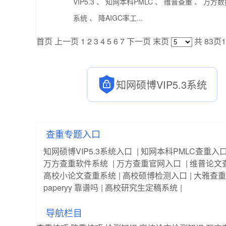
VIP5.3 、 知网本科PMLC 、 维普查重 、 万方数据 
系统 、 降AIGC率工...
首页
上一页
1
2
3
4
5
6
7
下一页
末页
共
83
页
1
知网硕博VIP5.3系统
查重专题入口
知网硕博VIP5.3系统入口
|
知网本科PMLC查重入
万方查重软件系统
|
万方查重官网入口
|
维普论文
高校小论文查重系统
|
高校硕博检测入口
|
大雅查重
paperyy 靠谱吗
|
高校研究生定稿系统
|
导航栏目