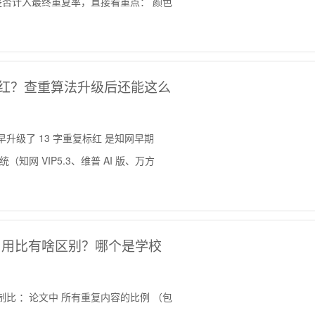
是否计入最终重复率，直接看重点： 颜色
就标红？查重算法升级后还能这么
早升级了 13 字重复标红 是知网早期
知网 VIP5.3、维普 AI 版、万方
引用比有啥区别？哪个是学校
复制比 ：论文中 所有重复内容的比例 （包