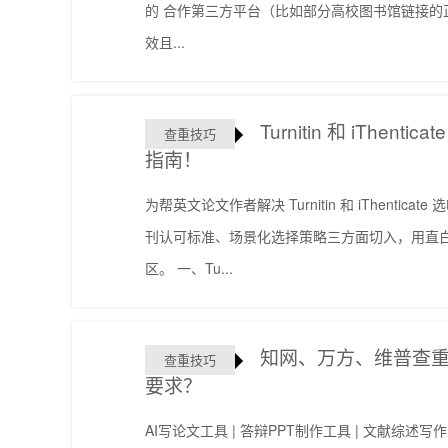
的 合作第三方平台（比如部分高校图书馆链接的
效且...
Turnitin 和 iThe
查重技巧
指南！
为帮英文论文作者解决 Turnitin 和 iThenti
刊认可标准、场景化选择策略三方面切入，用直
区。 一、Tu...
知网、万方、维普查
查重技巧
要求？
AI写论文工具 | 答辩PPT制作工具 | 文献综述